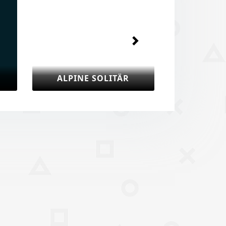
SCORPION SOLITÄR
CANFIELD SOL