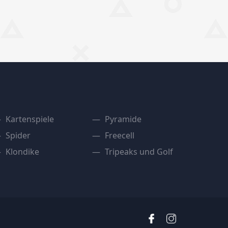
Kartenspiele
Pyramide
Spider
Freecell
Klondike
Tripeaks und Golf