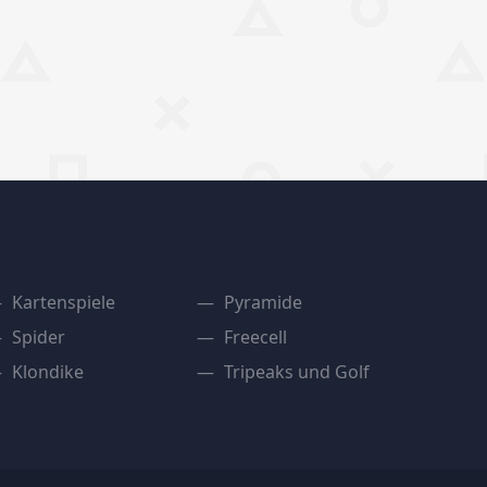
Kartenspiele
Pyramide
Spider
Freecell
Klondike
Tripeaks und Golf