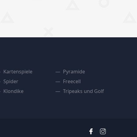
Kartenspiele
Pyramide
Spider
Freecell
Klondike
Tripeaks und Golf